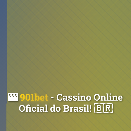
🎰
901bet
- Cassino Online
Oficial do Brasil! 🇧🇷