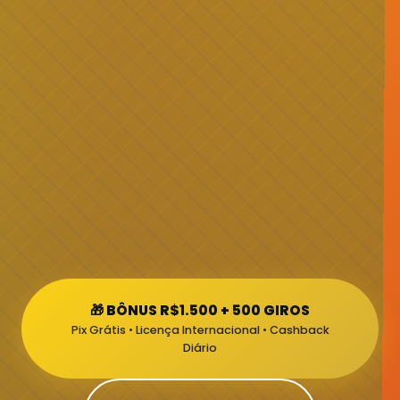
🎁 BÔNUS R$1.500 + 500 GIROS
Pix Grátis • Licença Internacional • Cashback
Diário