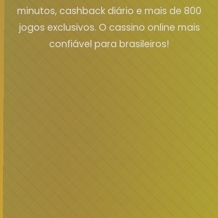
minutos, cashback diário e mais de 800
jogos exclusivos. O cassino online mais
confiável para brasileiros!