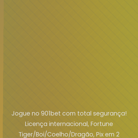
Jogue no 901bet com total segurança!
Licença internacional, Fortune
Tiger/Boi/Coelho/Dragão, Pix em 2